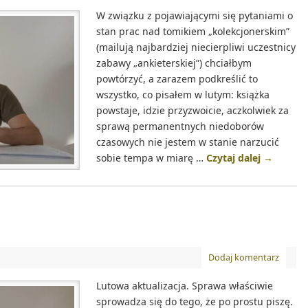
W związku z pojawiającymi się pytaniami o
stan prac nad tomikiem „kolekcjonerskim”
(mailują najbardziej niecierpliwi uczestnicy
zabawy „ankieterskiej”) chciałbym
powtórzyć, a zarazem podkreślić to
wszystko, co pisałem w lutym: książka
powstaje, idzie przyzwoicie, aczkolwiek za
sprawą permanentnych niedoborów
czasowych nie jestem w stanie narzucić
sobie tempa w miarę …
Czytaj dalej
→
Dodaj komentarz
Lutowa aktualizacja. Sprawa właściwie
sprowadza się do tego, że po prostu piszę.