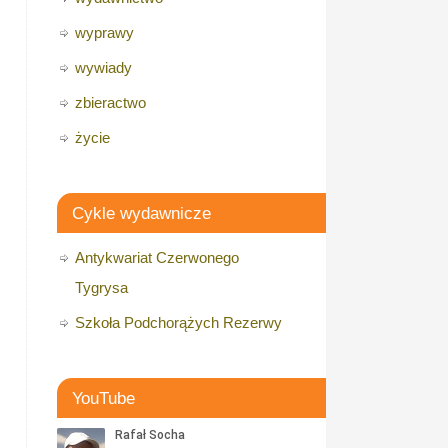
wyprawy
wywiady
zbieractwo
życie
Cykle wydawnicze
Antykwariat Czerwonego
Tygrysa
Szkoła Podchorążych Rezerwy
YouTube