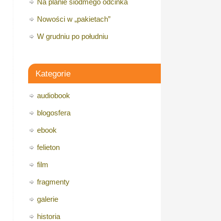
Na planie siódmego odcinka
Nowości w „pakietach”
W grudniu po południu
Kategorie
audiobook
blogosfera
ebook
felieton
film
fragmenty
galerie
historia