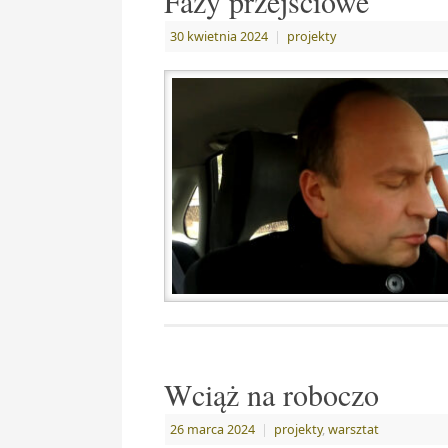
Fazy przejściowe
30 kwietnia 2024
|
projekty
Wciąż na roboczo
26 marca 2024
|
projekty
,
warsztat