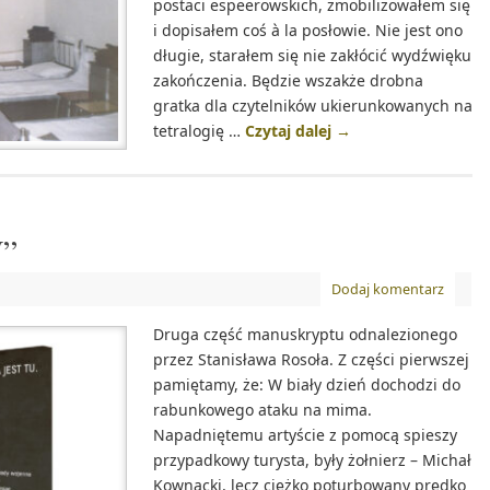
postaci espeerowskich, zmobilizowałem się
i dopisałem coś à la posłowie. Nie jest ono
długie, starałem się nie zakłócić wydźwięku
zakończenia. Będzie wszakże drobna
gratka dla czytelników ukierunkowanych na
tetralogię …
Czytaj dalej
→
W”
Dodaj komentarz
Druga część manuskryptu odnalezionego
przez Stanisława Rosoła. Z części pierwszej
pamiętamy, że: W biały dzień dochodzi do
rabunkowego ataku na mima.
Napadniętemu artyście z pomocą spieszy
przypadkowy turysta, były żołnierz – Michał
Kownacki, lecz ciężko poturbowany prędko