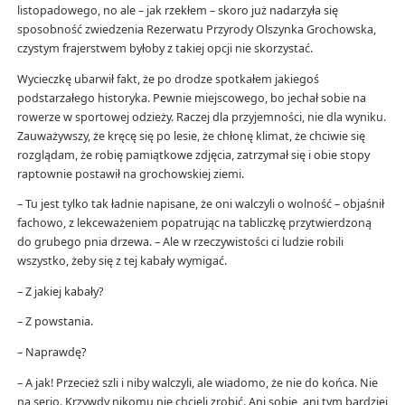
listopadowego, no ale – jak rzekłem – skoro już nadarzyła się
sposobność zwiedzenia Rezerwatu Przyrody Olszynka Grochowska,
czystym frajerstwem byłoby z takiej opcji nie skorzystać.
Wycieczkę ubarwił fakt, że po drodze spotkałem jakiegoś
podstarzałego historyka. Pewnie miejscowego, bo jechał sobie na
rowerze w sportowej odzieży. Raczej dla przyjemności, nie dla wyniku.
Zauważywszy, że kręcę się po lesie, że chłonę klimat, że chciwie się
rozglądam, że robię pamiątkowe zdjęcia, zatrzymał się i obie stopy
raptownie postawił na grochowskiej ziemi.
– Tu jest tylko tak ładnie napisane, że oni walczyli o wolność – objaśnił
fachowo, z lekceważeniem popatrując na tabliczkę przytwierdzoną
do grubego pnia drzewa. – Ale w rzeczywistości ci ludzie robili
wszystko, żeby się z tej kabały wymigać.
– Z jakiej kabały?
– Z powstania.
– Naprawdę?
– A jak! Przecież szli i niby walczyli, ale wiadomo, że nie do końca. Nie
na serio. Krzywdy nikomu nie chcieli zrobić. Ani sobie, ani tym bardziej