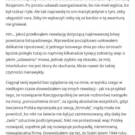
Rosjanom. Po prostu udawali zaangażowanie, bo nie mieli wyjścia, bo
był rozkaz i tyle. Ale tak naprawdę to oni marzyli jedynie o tym, żeby
ułagodzić cara. Żeby im wybaczył i żeby się za bardzo o tę awanturę
nie gniewał.
Hm… Jakoś przełknąłem rewelację dotyczącą najkrwawszej bitwy
powstania listopadowego. Wprawdzie początkowo usiłowałem
delikatnie ripostować, iż jednego lutowego dnia po obu stronach
łącznie poległo tutaj co najmniej kilkanaście tysięcy żołnierzy, więc o
jakim „udawaniu” mowa, jednak szybko się okazało, że mój
interlokutor nie jest skory do słuchania. Może nawet do takiej
czynności nienawykły.
Ciągnął swój wywód bez oglądania się na mnie, w wyniku czego w
niedługim czasie dowiedziałem się innych rewelacji – jak na przykład
tego, że rozwiązanie Rzeczypospolitej (w sensie rozbiorów) nastąpiło
na mocy „porozumienia stron”, za zgodą absolutnie wszystkich, gdyż
ówczesna Polska wyczerpała już swoją „formułę”, nigdy miała nie
powrócić, bo nikt na świecie nie był już zainteresowany, aby dalej ów
„twór” sztucznie podtrzymywać. Nikt nie protestował, więc Polskę
rozwiązali, zupełnie jak się rozwiązuje podupadłą, nierentowną,
niewypłacalną firmę. Dowiedziałem się też, że Stalin latem 1944 roku