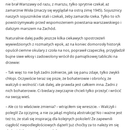
nie brał Warszawy od razu, z marszu, tylko sprytnie czekał, aż
zamarznie Wisła (znaczy się wyglądał na ostrą zimę 1945). Sojusznicy
naszych sojuszników stali i czekali, żeby zamarzła rzeka. Tylko to ich
powstrzymywało przed wspomożeniem powstania warszawskiego i
dalszym marszem na Zachód.
Naturalnie dalej padło jeszcze kilka ciekawych spostrzeżeń
wywiedzionych z rozmaitych epok, aż na koniec domorosły historyk
opuścił ciemne okulary z czoła na nos, poprawił czapeczkę, przygładził
bujne siwe włosy i zadowolony wrócił do pamiątkowej tabliczki na
drzewie:
– Tak więc to nie byli żadni żołnierze, jak się panu zdaje, tylko zwykli
chłopi. Oczywiście teraz się pisze, że bohaterowie i obrońcy, że
walczyli o wolność i tak dalej, ale prawda jest całkiem inna. Żadni z
nich bohaterowie. Ci biedacy zwyczajnie chcieli tylko przeżyć i wrócić
na swoją wieś.
– Ale co to właściwie zmienia? – wtrąciłem się wreszcie. – Walczyli i
polegli! Za ojczyznę, a nie za jakąś mglistą abstrakcję! No i ważne jest
też to, że stali się inspiracją dla kolejnych pokoleń! Że zapewnili
ciągłość niepodległościowych dążeń! Już choćby za to należy im się