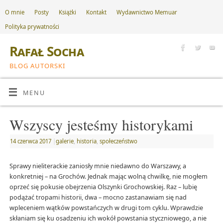
O mnie
Posty
Książki
Kontakt
Wydawnictwo Memuar
Polityka prywatności
Rafał Socha
BLOG AUTORSKI
MENU
Wszyscy jesteśmy historykami
14 czerwca 2017
|
galerie
,
historia
,
społeczeństwo
Sprawy nieliterackie zaniosły mnie niedawno do Warszawy, a
konkretniej – na Grochów. Jednak mając wolną chwilkę, nie mogłem
oprzeć się pokusie obejrzenia Olszynki Grochowskiej. Raz – lubię
podążać tropami historii, dwa – mocno zastanawiam się nad
wpleceniem wątków powstańczych w drugi tom cyklu. Wprawdzie
skłaniam się ku osadzeniu ich wokół powstania styczniowego, a nie