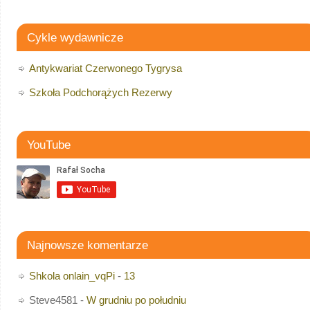
Cykle wydawnicze
Antykwariat Czerwonego Tygrysa
Szkoła Podchorążych Rezerwy
YouTube
Najnowsze komentarze
Shkola onlain_vqPi
-
13
Steve4581
-
W grudniu po południu