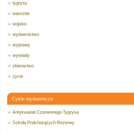
tygrysy
warsztat
wojsko
wydawnictwo
wyprawy
wywiady
zbieractwo
życie
Cykle wydawnicze
Antykwariat Czerwonego Tygrysa
Szkoła Podchorążych Rezerwy