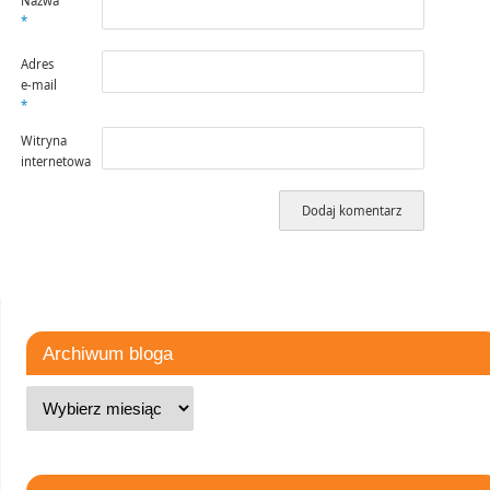
Nazwa
*
Adres
e-mail
*
Witryna
internetowa
Archiwum bloga