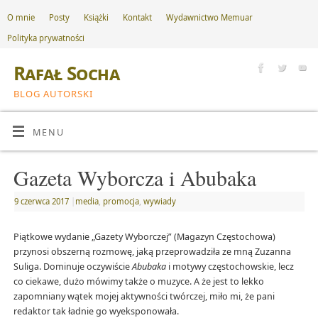
O mnie
Posty
Książki
Kontakt
Wydawnictwo Memuar
Polityka prywatności
Rafał Socha
BLOG AUTORSKI
MENU
Gazeta Wyborcza i Abubaka
9 czerwca 2017
|
media
,
promocja
,
wywiady
Piątkowe wydanie „Gazety Wyborczej” (Magazyn Częstochowa)
przynosi obszerną rozmowę, jaką przeprowadziła ze mną Zuzanna
Suliga. Dominuje oczywiście
Abubaka
i motywy częstochowskie, lecz
co ciekawe, dużo mówimy także o muzyce. A że jest to lekko
zapomniany wątek mojej aktywności twórczej, miło mi, że pani
redaktor tak ładnie go wyeksponowała.