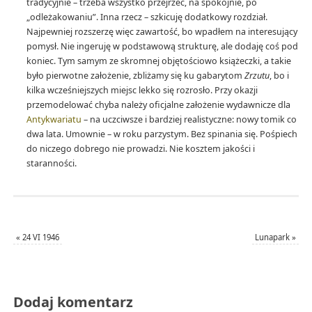
tradycyjnie – trzeba wszystko przejrzeć, na spokojnie, po
„odleżakowaniu”. Inna rzecz – szkicuję dodatkowy rozdział.
Najpewniej rozszerzę więc zawartość, bo wpadłem na interesujący
pomysł. Nie ingeruję w podstawową strukturę, ale dodaję coś pod
koniec. Tym samym ze skromnej objętościowo książeczki, a takie
było pierwotne założenie, zbliżamy się ku gabarytom
Zrzutu
, bo i
kilka wcześniejszych miejsc lekko się rozrosło. Przy okazji
przemodelować chyba należy oficjalne założenie wydawnicze dla
Antykwariatu
– na uczciwsze i bardziej realistyczne: nowy tomik co
dwa lata. Umownie – w roku parzystym. Bez spinania się. Pośpiech
do niczego dobrego nie prowadzi. Nie kosztem jakości i
staranności.
«
24 VI 1946
Lunapark
»
Dodaj komentarz