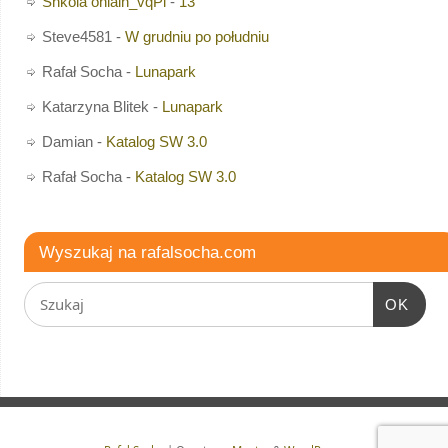
Shkola onlain_vqPi
-
13
Steve4581
-
W grudniu po południu
Rafał Socha
-
Lunapark
Katarzyna Blitek
-
Lunapark
Damian
-
Katalog SW 3.0
Rafał Socha
-
Katalog SW 3.0
Wyszukaj na rafalsocha.com
OK