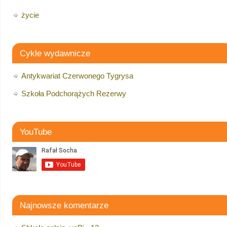
życie
Cykle wydawnicze
Antykwariat Czerwonego Tygrysa
Szkoła Podchorążych Rezerwy
YouTube
Najnowsze komentarze