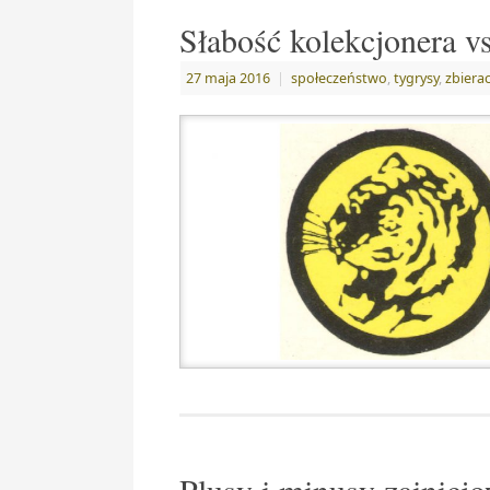
Słabość kolekcjonera v
27 maja 2016
|
społeczeństwo
,
tygrysy
,
zbiera