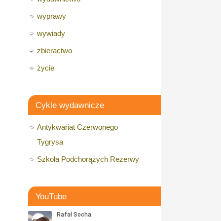
wyprawy
wywiady
zbieractwo
życie
Cykle wydawnicze
Antykwariat Czerwonego
Tygrysa
Szkoła Podchorążych Rezerwy
YouTube