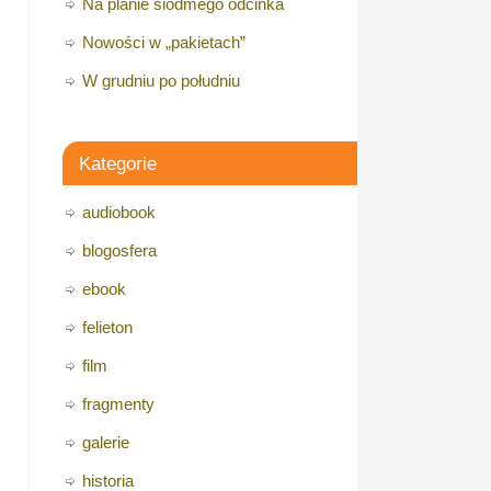
Na planie siódmego odcinka
Nowości w „pakietach”
W grudniu po południu
Kategorie
audiobook
blogosfera
ebook
felieton
film
fragmenty
galerie
historia