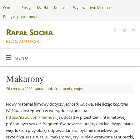
O mnie
Posty
Książki
Kontakt
Wydawnictwo Memuar
Polityka prywatności
Rafał Socha
BLOG AUTORSKI
MENU
Makarony
26 czerwca 2020
|
audiobook
,
fragmenty
,
wojsko
Nowy materiał filmowy dotyczy
Jednostki liniowej
. Nie licząc
Kapitana
Wójcika
, dostępnego w wersji do czytania na
https://issuu.com/memuar
, jak dotąd w przestrzeni internetowej
próżno było szukać fragmentów powieści praktykanckiej. Wypełniam
więc lukę, a przy okazji odpowiadam na pytanie dociekliwego
czytelnika. Idzie tutaj o „makarony”, czyli o biało-czerwone sznureczki,