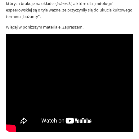
których brakuje na okładce
Jednostki
, a które dla „mitologii”
espeerowskiej są o tyle ważne, że przyczyniły się do ukucia kultowego
terminu „bażanty”.
Więcej w poniższym materiale. Zapraszam.