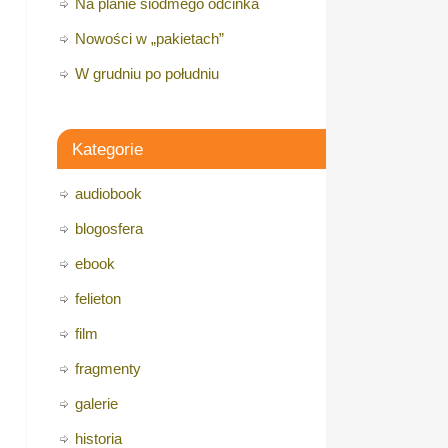
Na planie siódmego odcinka
Nowości w „pakietach”
W grudniu po południu
Kategorie
audiobook
blogosfera
ebook
felieton
film
fragmenty
galerie
historia