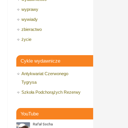
wyprawy
wywiady
zbieractwo
życie
Cykle wydawnicze
Antykwariat Czerwonego
Tygrysa
Szkoła Podchorążych Rezerwy
YouTube