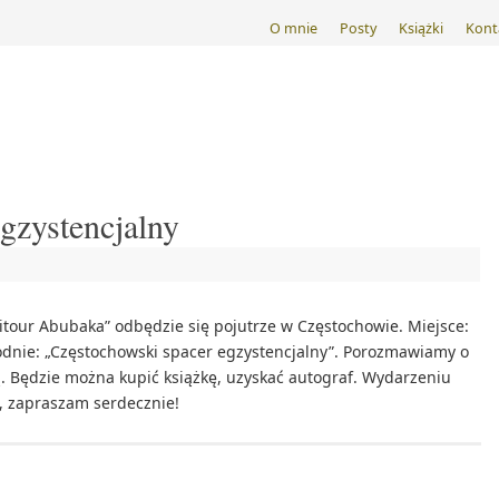
O mnie
Posty
Książki
Kont
gzystencjalny
itour Abubaka” odbędzie się pojutrze w Częstochowie. Miejsce:
odnie: „Częstochowski spacer egzystencjalny”. Porozmawiamy o
ą. Będzie można kupić książkę, uzyskać autograf. Wydarzeniu
w, zapraszam serdecznie!