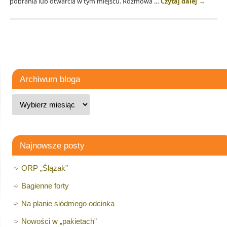
pobrania lub otwarcia w tym miejscu. Rozmowa …
Czytaj dalej
→
Archiwum bloga
Najnowsze posty
ORP „Ślązak”
Bagienne forty
Na planie siódmego odcinka
Nowości w „pakietach”