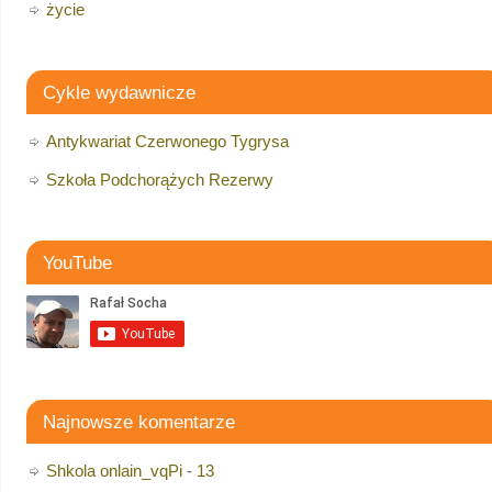
życie
Cykle wydawnicze
Antykwariat Czerwonego Tygrysa
Szkoła Podchorążych Rezerwy
YouTube
Najnowsze komentarze
Shkola onlain_vqPi
-
13