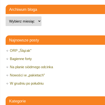
Archiwum bloga
Najnowsze posty
ORP „Ślązak”
Bagienne forty
Na planie siódmego odcinka
Nowości w „pakietach”
W grudniu po południu
Kategorie