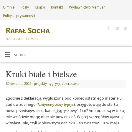
O mnie
Posty
Książki
Kontakt
Wydawnictwo Memuar
Polityka prywatności
Rafał Socha
BLOG AUTORSKI
MENU
Kruki białe i bielsze
30 kwietnia 2025
|
projekty
,
tygrysy
,
zbieractwo
Zgodnie z deklaracją, wygłoszoną pod koniec ostatniego materiału
audiowizualnego (
Nietypowy żółty tygrys
), przygotowuję do startu
nowe przedsięwzięcie: kanał „tygryskowy”. I co? Ano prace są w toku,
tyle właściwie mogę obecnie powiedzieć. Więcej szczegółów ujawnię
w zwiastunie, czyli w pierwszym odcinku. Ten zwiastun już w maju.