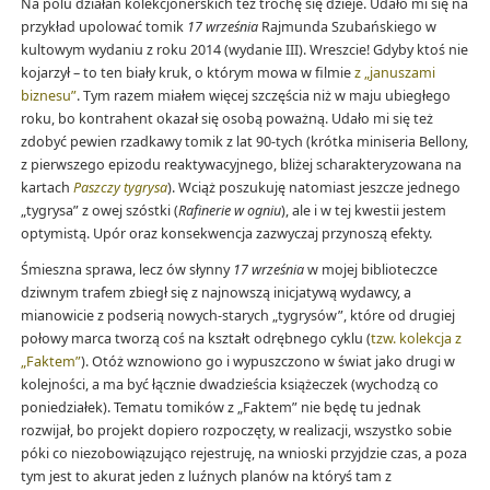
Na polu działań kolekcjonerskich też trochę się dzieje. Udało mi się na
przykład upolować tomik
17 września
Rajmunda Szubańskiego w
kultowym wydaniu z roku 2014 (wydanie III). Wreszcie! Gdyby ktoś nie
kojarzył – to ten biały kruk, o którym mowa w filmie
z „januszami
biznesu”
. Tym razem miałem więcej szczęścia niż w maju ubiegłego
roku, bo kontrahent okazał się osobą poważną. Udało mi się też
zdobyć pewien rzadkawy tomik z lat 90-tych (krótka miniseria Bellony,
z pierwszego epizodu reaktywacyjnego, bliżej scharakteryzowana na
kartach
Paszczy tygrysa
). Wciąż poszukuję natomiast jeszcze jednego
„tygrysa” z owej szóstki (
Rafinerie w ogniu
), ale i w tej kwestii jestem
optymistą. Upór oraz konsekwencja zazwyczaj przynoszą efekty.
Śmieszna sprawa, lecz ów słynny
17 września
w mojej biblioteczce
dziwnym trafem zbiegł się z najnowszą inicjatywą wydawcy, a
mianowicie z podserią nowych-starych „tygrysów”, które od drugiej
połowy marca tworzą coś na kształt odrębnego cyklu (
tzw. kolekcja z
„Faktem”
). Otóż wznowiono go i wypuszczono w świat jako drugi w
kolejności, a ma być łącznie dwadzieścia książeczek (wychodzą co
poniedziałek). Tematu tomików z „Faktem” nie będę tu jednak
rozwijał, bo projekt dopiero rozpoczęty, w realizacji, wszystko sobie
póki co niezobowiązująco rejestruję, na wnioski przyjdzie czas, a poza
tym jest to akurat jeden z luźnych planów na któryś tam z