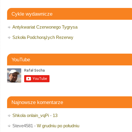
Cykle wydawnicze
Antykwariat Czerwonego Tygrysa
Szkoła Podchorążych Rezerwy
YouTube
Najnowsze komentarze
Shkola onlain_vqPi
-
13
Steve4581
-
W grudniu po południu