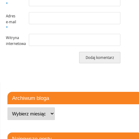
*
Adres
e-mail
*
Witryna
internetowa
Archiwum bloga
Najnowsze posty