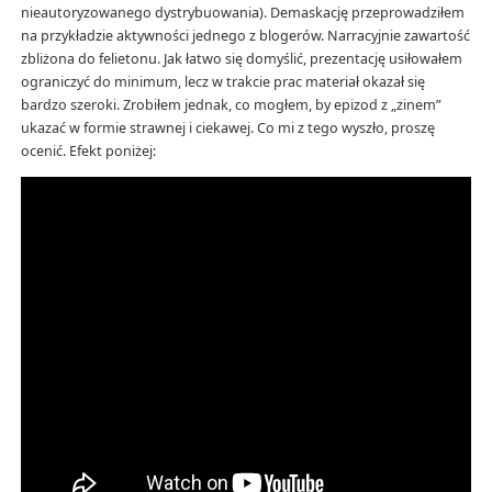
nieautoryzowanego dystrybuowania). Demaskację przeprowadziłem
na przykładzie aktywności jednego z blogerów. Narracyjnie zawartość
zbliżona do felietonu. Jak łatwo się domyślić, prezentację usiłowałem
ograniczyć do minimum, lecz w trakcie prac materiał okazał się
bardzo szeroki. Zrobiłem jednak, co mogłem, by epizod z „zinem”
ukazać w formie strawnej i ciekawej. Co mi z tego wyszło, proszę
ocenić. Efekt poniżej: