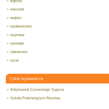
tygrysy
warsztat
wojsko
wydawnictwo
wyprawy
wywiady
zbieractwo
życie
Cykle wydawnicze
Antykwariat Czerwonego Tygrysa
Szkoła Podchorążych Rezerwy