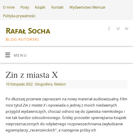
O mnie
Posty
Książki
Kontakt
Wydawnictwo Memuar
Polityka prywatności
Rafał Socha
BLOG AUTORSKI
MENU
Zin z miasta X
10 listopada 2022
|
blogosfera
,
felieton
Po dłuższej przerwie zapraszam na nowy materiał audiowizualny. Film
nosi tytuł
Zin z miasta X
i opowiada o jednej z moich niedawnych
przygód wydawniczych, chociaż odnosi się do zjawiska niemłodego i
nie tak bardzo odosobnionego. Ściślej: proceder spieniężania książek
nieprzeznaczonych do odpłatnego rozpowszechniania (wyłudzanie
egzemplarzy „recenzenckich”, a następnie próby ich