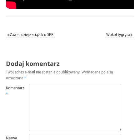
«
Zawiłe dzieje książek o SPR
Wokół tygrysa
»
Dodaj komentarz
Twój adres e-mail nie zostanie opublikowany.
Wymagane pola są
oznaczone
*
Komentarz
*
Nazwa