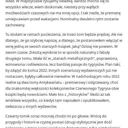
skład. W międzyczasie rysujemy okładkę. Bardzo mocno się to
wszystko wlecze, wiem doskonale, niestety przy wątłych
możliwościach czasowych nie ma innej opcji. I tak nieźle, że premierę
umiejscawiam przed wakacjami. Nominalny dwuletni rytm zostanie
zachowany.
Tu dodam w ramach pocieszenia, że trzeci tom będzie prędzej. Ale nie
dlatego, że go szybciej napiszę, a dlatego, że postanowiłem włączyć w
serię jedną ze swoich starszych książek. Jaką? Dzisiaj nie powiem. W
swoim czasie. Zresztą wyniknie to w sposób naturalny z fabuły
drugiego tomu. Miała iść w „stanach metafizycznych”, poprawiona,
wznowiona i odświeżona, lecz bardziej pasuje do tygrysów. Plan taki,
by zdążyć do końca 2022. Innych scenariuszy wydawniczych już nie
roztaczam, byłyby całkowicie nierealne. W nadchodzącym roku 2022
realne są dwa tomy Antykwariatu – premierowy i odgrzewany, choć
dla znakomitej większości kolekcjonerów Czerwonego Tygrysa obie
książki będą nowościami. Mało kto z „historyków” śledzi aż tak
wnikliwie wszystko, co kiedyś tam napisałem i opublikowałem,
zwłaszcza u innych wydawców.
Czwarty tomik coraz mocniej chodzi mi po głowie. Wrócę do
przygody i historii w czystej postaci (drugi stylistycznie jest dość