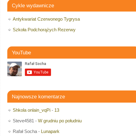
Cykle wydawnicze
Antykwariat Czerwonego Tygrysa
Szkoła Podchorążych Rezerwy
YouTube
Najnowsze komentarze
Shkola onlain_vqPi
-
13
Steve4581
-
W grudniu po południu
Rafał Socha
-
Lunapark