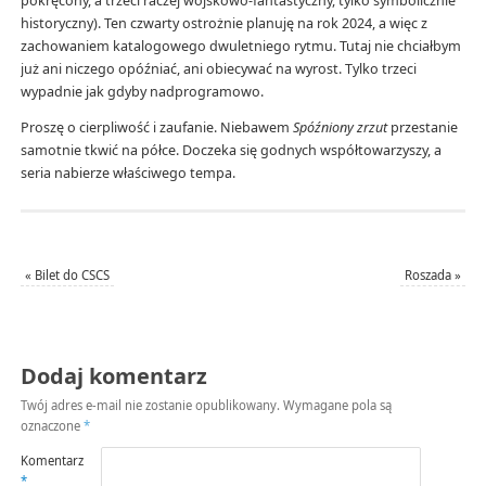
pokręcony, a trzeci raczej wojskowo-fantastyczny, tylko symbolicznie
historyczny). Ten czwarty ostrożnie planuję na rok 2024, a więc z
zachowaniem katalogowego dwuletniego rytmu. Tutaj nie chciałbym
już ani niczego opóźniać, ani obiecywać na wyrost. Tylko trzeci
wypadnie jak gdyby nadprogramowo.
Proszę o cierpliwość i zaufanie. Niebawem
Spóźniony zrzut
przestanie
samotnie tkwić na półce. Doczeka się godnych współtowarzyszy, a
seria nabierze właściwego tempa.
«
Bilet do CSCS
Roszada
»
Dodaj komentarz
Twój adres e-mail nie zostanie opublikowany.
Wymagane pola są
oznaczone
*
Komentarz
*