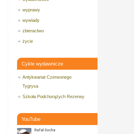
wyprawy
wywiady
zbieractwo
życie
Cykle wydawnicze
Antykwariat Czerwonego
Tygrysa
Szkoła Podchorążych Rezerwy
YouTube