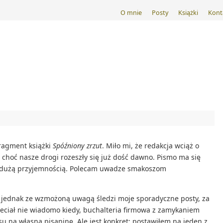
O mnie
Posty
Książki
Kont
fragment książki
Spóźniony zrzut
. Miło mi, że redakcja wciąż o
 choć nasze drogi rozeszły się już dość dawno. Pismo ma się
 dużą przyjemnością. Polecam uwadze smakoszom
ś jednak ze wzmożoną uwagą śledzi moje sporadyczne posty, za
leciał nie wiadomo kiedy, buchalteria firmowa z zamykaniem
su na własną pisaninę. Ale jest konkret: postawiłem na jeden z