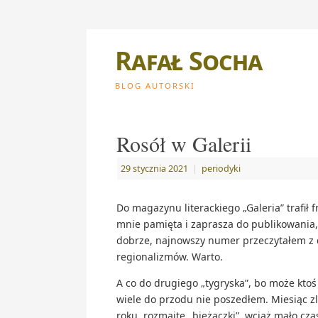
Rafał Socha
BLOG AUTORSKI
Rosół w Galerii
29 stycznia 2021
|
periodyki
Do magazynu literackiego „Galeria” trafił 
mnie pamięta i zaprasza do publikowania,
dobrze, najnowszy numer przeczytałem z
regionalizmów. Warto.
A co do drugiego „tygryska”, bo może kto
wiele do przodu nie poszedłem. Miesiąc z
roku, rozmaite „bieżączki”, wciąż mało cza