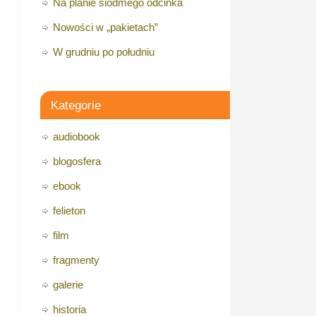
Na planie siódmego odcinka
Nowości w „pakietach”
W grudniu po południu
Kategorie
audiobook
blogosfera
ebook
felieton
film
fragmenty
galerie
historia