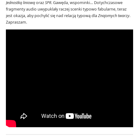
Jednostką liniową
oraz
SPR
. Gawęda, wspominki… Dotychczasowe
fragmenty audio uwypuklały raczej scenki typowo fabularne, teraz
jest okazja, aby pochylić się nad relacją typową dla
Znajomych twarzy
.
Zapraszam.