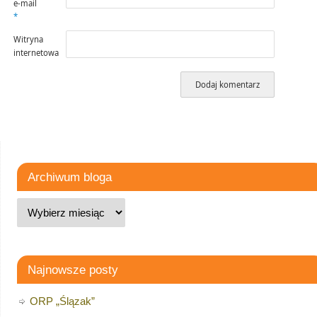
e-mail
*
Witryna
internetowa
Archiwum bloga
Najnowsze posty
ORP „Ślązak”