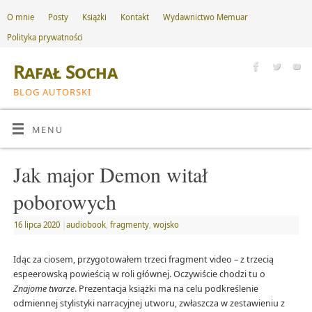
O mnie
Posty
Książki
Kontakt
Wydawnictwo Memuar
Polityka prywatności
Rafał Socha
BLOG AUTORSKI
MENU
Jak major Demon witał
poborowych
16 lipca 2020
|
audiobook
,
fragmenty
,
wojsko
Idąc za ciosem, przygotowałem trzeci fragment video – z trzecią
espeerowską powieścią w roli głównej. Oczywiście chodzi tu o
Znajome twarze
. Prezentacja książki ma na celu podkreślenie
odmiennej stylistyki narracyjnej utworu, zwłaszcza w zestawieniu z