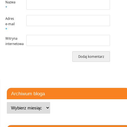
Nazwa
*
Adres
e-mail
*
Witryna
internetowa
Archiwum bloga