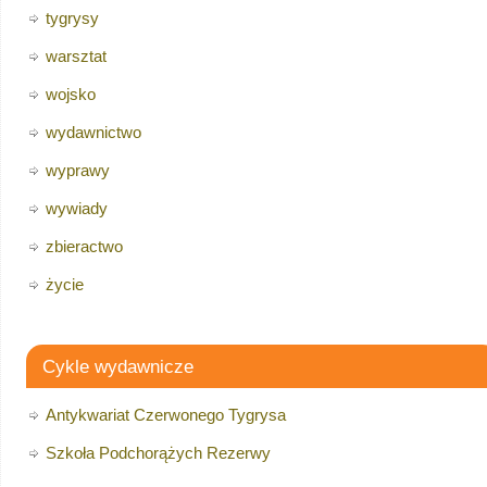
tygrysy
warsztat
wojsko
wydawnictwo
wyprawy
wywiady
zbieractwo
życie
Cykle wydawnicze
Antykwariat Czerwonego Tygrysa
Szkoła Podchorążych Rezerwy