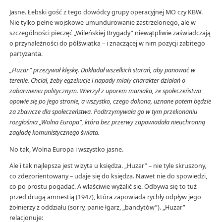
Jasne. Łebski gość z tego dowódcy grupy operacyjnej MO czy KBW.
Nie tylko pełne wojskowe umundurowanie zastrzelonego, ale w
szczególności pieczęć „Wileńskiej Brygady” niewątpliwie zaświadczają
o przynależności do półświatka – i znaczącej w nim pozycji zabitego
partyzanta.
„Huzar” przeżywał klęskę. Dokładał wszelkich starań, aby panować w
terenie. Chciał, żeby egzekucje i napady miały charakter działań o
zabarwieniu politycznym. Wierzył z uporem maniaka, że społeczeństwo
opowie się po jego stronie, a wszystko, czego dokona, uznane potem będzie
za zbawcze dla społeczeństwa. Podtrzymywała go w tym przekonaniu
rozgłośnia „Wolna Europa”, która bez przerwy zapowiadała nieuchronną
zagładę komunistycznego świata.
No tak, Wolna Europa i wszystko jasne.
Ale i tak najlepsza jest wizyta u księdza. „Huzar” – nie tyle skruszony,
co zdezorientowany – udaje się do księdza. Nawet nie do spowiedzi,
co po prostu pogadać. A właściwie wyżalić się. Odbywa się to tuż
przed drugą amnestią (1947), która zapowiada rychły odpływ jego
żołnierzy z oddziału (sorry, panie łgarz, „bandytów”). „Huzar”
relacjonuje: