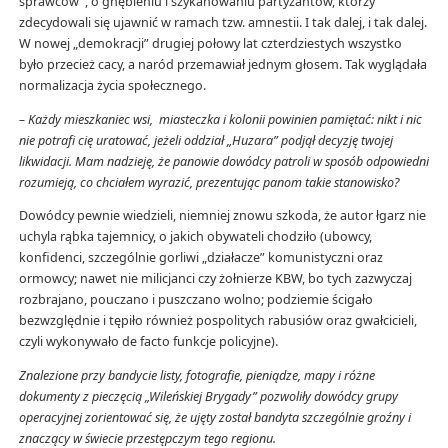
sprawców”, o gnębieniu i szykanowaniu partyzantów, którzy
zdecydowali się ujawnić w ramach tzw. amnestii. I tak dalej, i tak dalej.
W nowej „demokracji” drugiej połowy lat czterdziestych wszystko
było przecież cacy, a naród przemawiał jednym głosem. Tak wyglądała
normalizacja życia społecznego.
– Każdy mieszkaniec wsi, miasteczka i kolonii powinien pamiętać: nikt i nic
nie potrafi cię uratować, jeżeli oddział „Huzara” podjął decyzję twojej
likwidacji. Mam nadzieję, że panowie dowódcy patroli w sposób odpowiedni
rozumieją, co chciałem wyrazić, prezentując panom takie stanowisko?
Dowódcy pewnie wiedzieli, niemniej znowu szkoda, że autor łgarz nie
uchyla rąbka tajemnicy, o jakich obywateli chodziło (ubowcy,
konfidenci, szczególnie gorliwi „działacze” komunistyczni oraz
ormowcy; nawet nie milicjanci czy żołnierze KBW, bo tych zazwyczaj
rozbrajano, pouczano i puszczano wolno; podziemie ścigało
bezwzględnie i tępiło również pospolitych rabusiów oraz gwałcicieli,
czyli wykonywało de facto funkcje policyjne).
Znalezione przy bandycie listy, fotografie, pieniądze, mapy i różne
dokumenty z pieczęcią „Wileńskiej Brygady” pozwoliły dowódcy grupy
operacyjnej zorientować się, że ujęty został bandyta szczególnie groźny i
znaczący w świecie przestępczym tego regionu.