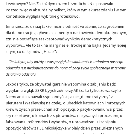
Lewicowym? Nie. Za każdym razem brzmi licho. Nie pasowało.
Poszedł więc w absurdalny bełkot, który w tym akurat zdaniu i w tym
kontekście wygląda wybitnie groteskowo.
Inna rzecz, że dzisiaj także można odnieść wrażenie, że zagrożeniem
dla demokracji są głównie elementy o nastawieniu demokratycznym,
tzn. nie potrafiące zaakceptować wyników demokratycznych
wyborów… Ale to tak na marginesie. Trochę inna bajka. Jedźmy lepiej
z tym, co dalej mówi „Huzar”:
– Chciałbym, aby każdy z was przyjął do wiadomości: zadaniem naszego
oddziału jest niedopuszczenie do normalizacji życia społecznego w terenie
działania oddziału.
Szkoda tylko, że obywatel łgarz nie wspomina o zabijaniu bądź
wysyłaniu wgłąb ZSRR byłych żołnierzy AK (za to tylko, że walczyli z
Niemcami i uznawali rząd londyński, a nie „demokratyczny” z
Bierutem i Wasilewską na czele), o ubeckich katowniach i mrożących
krew w żyłach przesłuchaniach opozycji, o pacyfikowaniu wsi przez
siły resortowe, o kpinach z sądownictwa nazywanych procesami, o
fałszowaniu referendów i wyborów, o uprowadzaniu i zabijaniu
opozycjonistów z PSL Mikołajczyka w biały dzień przez „nieznanych