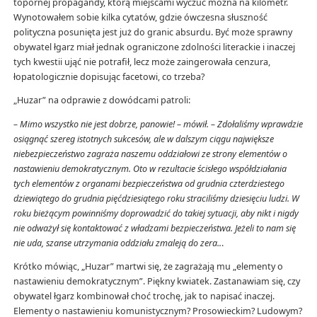
topornej propagandy, którą miejscami wyczuć można na kilometr.
Wynotowałem sobie kilka cytatów, gdzie ówczesna słuszność
polityczna posunięta jest już do granic absurdu. Być może sprawny
obywatel łgarz miał jednak ograniczone zdolności literackie i inaczej
tych kwestii ująć nie potrafił, lecz może zaingerowała cenzura,
łopatologicznie dopisując facetowi, co trzeba?
„Huzar” na odprawie z dowódcami patroli:
– Mimo wszystko nie jest dobrze, panowie! – mówił. – Zdołaliśmy wprawdzie
osiągnąć szereg istotnych sukcesów, ale w dalszym ciągu największe
niebezpieczeństwo zagraża naszemu oddziałowi ze strony elementów o
nastawieniu demokratycznym. Oto w rezultacie ścisłego współdziałania
tych elementów z organami bezpieczeństwa od grudnia czterdziestego
dziewiątego do grudnia pięćdziesiątego roku straciliśmy dziesięciu ludzi. W
roku bieżącym powinniśmy doprowadzić do takiej sytuacji, aby nikt i nigdy
nie odważył się kontaktować z władzami bezpieczeństwa. Jeżeli to nam się
nie uda, szanse utrzymania oddziału zmaleją do zera..
.
Krótko mówiąc, „Huzar” martwi się, że zagrażają mu „elementy o
nastawieniu demokratycznym”. Piękny kwiatek. Zastanawiam się, czy
obywatel łgarz kombinował choć trochę, jak to napisać inaczej.
Elementy o nastawieniu komunistycznym? Prosowieckim? Ludowym?