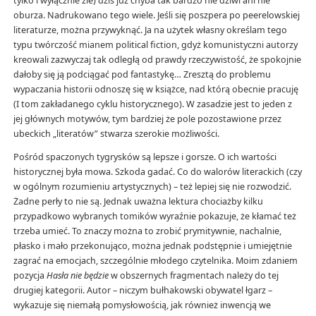
tylko i wyłącznie źle) dziś już chyba tak bardzo nie dziwi ani nie
oburza. Nadrukowano tego wiele. Jeśli się poszpera po peerelowskiej
literaturze, można przywyknąć. Ja na użytek własny określam tego
typu twórczość mianem political fiction, gdyż komunistyczni autorzy
kreowali zazwyczaj tak odległą od prawdy rzeczywistość, że spokojnie
dałoby się ją podciągać pod fantastykę… Zresztą do problemu
wypaczania historii odnoszę się w książce, nad którą obecnie pracuję
(I tom zakładanego cyklu historycznego). W zasadzie jest to jeden z
jej głównych motywów, tym bardziej że pole pozostawione przez
ubeckich „literatów” stwarza szerokie możliwości.
Pośród spaczonych tygrysków są lepsze i gorsze. O ich wartości
historycznej była mowa. Szkoda gadać. Co do walorów literackich (czy
w ogólnym rozumieniu artystycznych) – też lepiej się nie rozwodzić.
Żadne perły to nie są. Jednak uważna lektura chociażby kilku
przypadkowo wybranych tomików wyraźnie pokazuje, że kłamać też
trzeba umieć. To znaczy można to zrobić prymitywnie, nachalnie,
płasko i mało przekonująco, można jednak podstępnie i umiejętnie
zagrać na emocjach, szczególnie młodego czytelnika. Moim zdaniem
pozycja
Hasła nie będzie
w obszernych fragmentach należy do tej
drugiej kategorii. Autor – niczym bułhakowski obywatel łgarz –
wykazuje się niemałą pomysłowością, jak również inwencją we