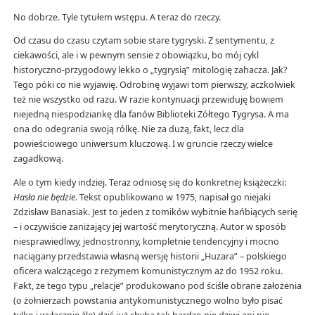
No dobrze. Tyle tytułem wstępu. A teraz do rzeczy.
Od czasu do czasu czytam sobie stare tygryski. Z sentymentu, z
ciekawości, ale i w pewnym sensie z obowiązku, bo mój cykl
historyczno-przygodowy lekko o „tygrysią” mitologię zahacza. Jak?
Tego póki co nie wyjawię. Odrobinę wyjawi tom pierwszy, aczkolwiek
też nie wszystko od razu. W razie kontynuacji przewiduję bowiem
niejedną niespodziankę dla fanów Biblioteki Żółtego Tygrysa. A ma
ona do odegrania swoją rólkę. Nie za dużą, fakt, lecz dla
powieściowego uniwersum kluczową. I w gruncie rzeczy wielce
zagadkową.
Ale o tym kiedy indziej. Teraz odniosę się do konkretnej książeczki:
Hasła nie będzie
. Tekst opublikowano w 1975, napisał go niejaki
Zdzisław Banasiak. Jest to jeden z tomików wybitnie hańbiących serię
– i oczywiście zaniżający jej wartość merytoryczną. Autor w sposób
niesprawiedliwy, jednostronny, kompletnie tendencyjny i mocno
naciągany przedstawia własną wersję historii „Huzara” – polskiego
oficera walczącego z reżymem komunistycznym aż do 1952 roku.
Fakt, że tego typu „relacje” produkowano pod ściśle obrane założenia
(o żołnierzach powstania antykomunistycznego wolno było pisać