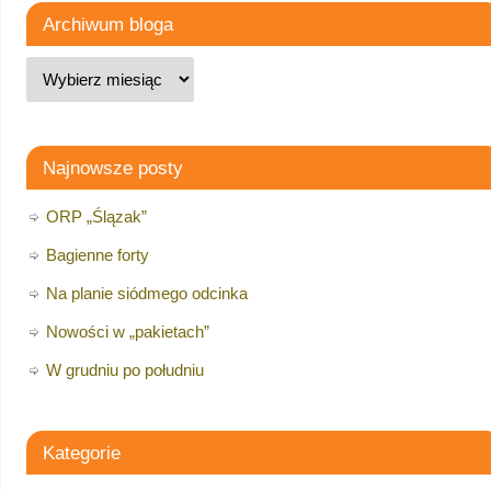
Archiwum bloga
Najnowsze posty
ORP „Ślązak”
Bagienne forty
Na planie siódmego odcinka
Nowości w „pakietach”
W grudniu po południu
Kategorie