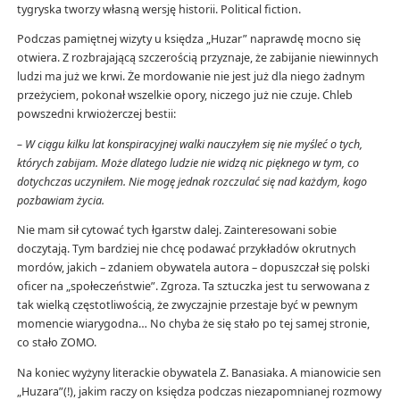
tygryska tworzy własną wersję historii. Political fiction.
Podczas pamiętnej wizyty u księdza „Huzar” naprawdę mocno się
otwiera. Z rozbrajającą szczerością przyznaje, że zabijanie niewinnych
ludzi ma już we krwi. Że mordowanie nie jest już dla niego żadnym
przeżyciem, pokonał wszelkie opory, niczego już nie czuje. Chleb
powszedni krwiożerczej bestii:
– W ciągu kilku lat konspiracyjnej walki nauczyłem się nie myśleć o tych,
których zabijam. Może dlatego ludzie nie widzą nic pięknego w tym, co
dotychczas uczyniłem. Nie mogę jednak rozczulać się nad każdym, kogo
pozbawiam życia.
Nie mam sił cytować tych łgarstw dalej. Zainteresowani sobie
doczytają. Tym bardziej nie chcę podawać przykładów okrutnych
mordów, jakich – zdaniem obywatela autora – dopuszczał się polski
oficer na „społeczeństwie”. Zgroza. Ta sztuczka jest tu serwowana z
tak wielką częstotliwością, że zwyczajnie przestaje być w pewnym
momencie wiarygodna… No chyba że się stało po tej samej stronie,
co stało ZOMO.
Na koniec wyżyny literackie obywatela Z. Banasiaka. A mianowicie sen
„Huzara”(!), jakim raczy on księdza podczas niezapomnianej rozmowy