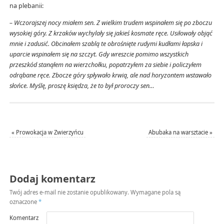
na plebanii:
– Wczorajszej nocy miałem sen. Z wielkim trudem wspinałem się po zboczu
wysokiej góry. Z krzaków wychylały się jakieś kosmate ręce. Usiłowały objąć
mnie i zadusić. Obcinałem szablą te obrośnięte rudymi kudłami łapska i
uparcie wspinałem się na szczyt. Gdy wreszcie pomimo wszystkich
przeszkód stanąłem na wierzchołku, popatrzyłem za siebie i policzyłem
odrąbane ręce. Zbocze góry spływało krwią, ale nad horyzontem wstawało
słońce. Myślę, proszę księdza, że to był proroczy sen…
«
Prowokacja w Zwierzyńcu
Abubaka na warsztacie
»
Dodaj komentarz
Twój adres e-mail nie zostanie opublikowany.
Wymagane pola są
oznaczone
*
Komentarz