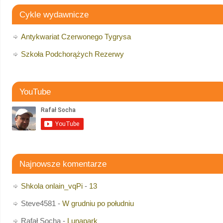
Cykle wydawnicze
Antykwariat Czerwonego Tygrysa
Szkoła Podchorążych Rezerwy
YouTube
Najnowsze komentarze
Shkola onlain_vqPi
-
13
Steve4581
-
W grudniu po południu
Rafał Socha
-
Lunapark