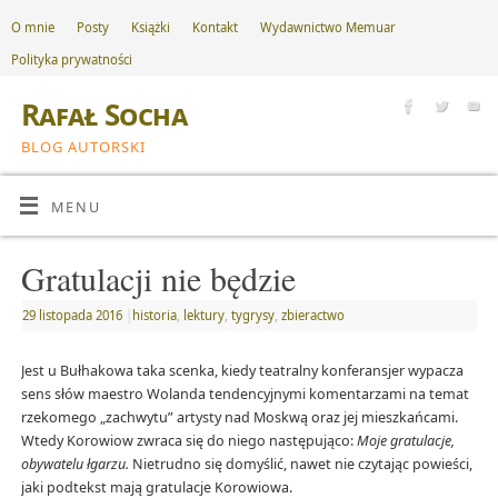
O mnie
Posty
Książki
Kontakt
Wydawnictwo Memuar
Polityka prywatności
Rafał Socha
BLOG AUTORSKI
MENU
Gratulacji nie będzie
29 listopada 2016
|
historia
,
lektury
,
tygrysy
,
zbieractwo
Jest u Bułhakowa taka scenka, kiedy teatralny konferansjer wypacza
sens słów maestro Wolanda tendencyjnymi komentarzami na temat
rzekomego „zachwytu” artysty nad Moskwą oraz jej mieszkańcami.
Wtedy Korowiow zwraca się do niego następująco:
Moje gratulacje,
obywatelu łgarzu.
Nietrudno się domyślić, nawet nie czytając powieści,
jaki podtekst mają gratulacje Korowiowa.