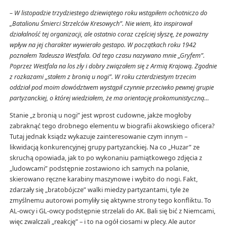
– W listopadzie trzydziestego dziewiątego roku wstąpiłem ochotniczo do
„Batalionu Śmierci Strzelców Kresowych”. Nie wiem, kto inspirował
działalność tej organizacji, ale ostatnio coraz częściej słyszę, że poważny
wpływ na jej charakter wywierało gestapo. W początkach roku 1942
poznałem Tadeusza Westfala. Od tego czasu nazywano mnie „Gryfem”.
Poprzez Westfala na los zły i dobry związałem się z Armią Krajową. Zgodnie
z rozkazami „stałem z bronią u nogi”. W roku czterdziestym trzecim
oddział pod moim dowództwem wystąpił czynnie przeciwko pewnej grupie
partyzanckiej, o której wiedziałem, że ma orientację prokomunistyczną…
Stanie „z bronią u nogi” jest wprost cudowne, jakże mogłoby
zabraknąć tego drobnego elementu w biografii akowskiego oficera?
Tutaj jednak ksiądz wykazuje zainteresowanie czym innym –
likwidacją konkurencyjnej grupy partyzanckiej. Na co „Huzar” ze
skruchą opowiada, jak to po wykonaniu pamiątkowego zdjęcia z
„ludowcami” podstępnie zostawiono ich samych na polanie,
skierowano ręczne karabiny maszynowe i wybito do nogi. Fakt,
zdarzały się „bratobójcze” walki miedzy partyzantami, tyle że
zmyślnemu autorowi pomyliły się aktywne strony tego konfliktu. To
AL-owcy i GL-owcy podstępnie strzelali do AK. Bali się bić z Niemcami,
więc zwalczali „reakcję” – i to na ogół ciosami w plecy. Ale autor