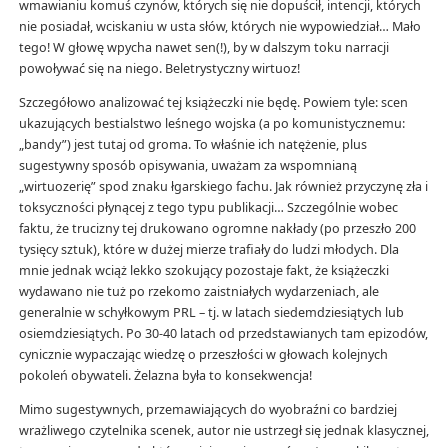
wmawianiu komuś czynów, których się nie dopuścił, intencji, których
nie posiadał, wciskaniu w usta słów, których nie wypowiedział… Mało
tego! W głowę wpycha nawet sen(!), by w dalszym toku narracji
powoływać się na niego. Beletrystyczny wirtuoz!
Szczegółowo analizować tej książeczki nie będę. Powiem tyle: scen
ukazujących bestialstwo leśnego wojska (a po komunistycznemu:
„bandy”) jest tutaj od groma. To właśnie ich natężenie, plus
sugestywny sposób opisywania, uważam za wspomnianą
„wirtuozerię” spod znaku łgarskiego fachu. Jak również przyczynę zła i
toksyczności płynącej z tego typu publikacji… Szczególnie wobec
faktu, że trucizny tej drukowano ogromne nakłady (po przeszło 200
tysięcy sztuk), które w dużej mierze trafiały do ludzi młodych. Dla
mnie jednak wciąż lekko szokujący pozostaje fakt, że książeczki
wydawano nie tuż po rzekomo zaistniałych wydarzeniach, ale
generalnie w schyłkowym PRL – tj. w latach siedemdziesiątych lub
osiemdziesiątych. Po 30-40 latach od przedstawianych tam epizodów,
cynicznie wypaczając wiedzę o przeszłości w głowach kolejnych
pokoleń obywateli. Żelazna była to konsekwencja!
Mimo sugestywnych, przemawiających do wyobraźni co bardziej
wrażliwego czytelnika scenek, autor nie ustrzegł się jednak klasycznej,